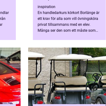
inspiration
andlar
En handledarkurs körkort Borlänge är
från
ett krav för alla som vill övningsköra
ar
privat tillsammans med en elev.
Många ser den som ett måste som
samma
bara ska klaras av. Men när kursen
används rätt kan den spar...