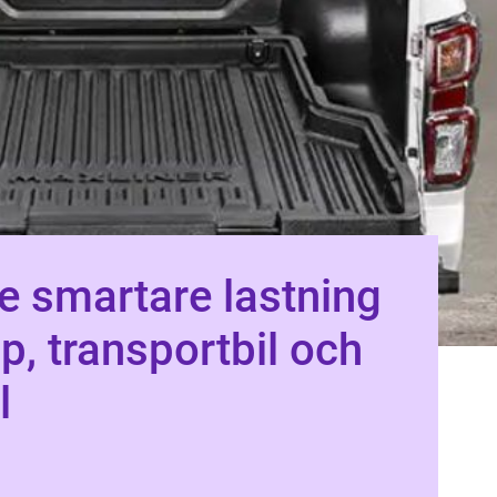
tning
p, transportbil och
l