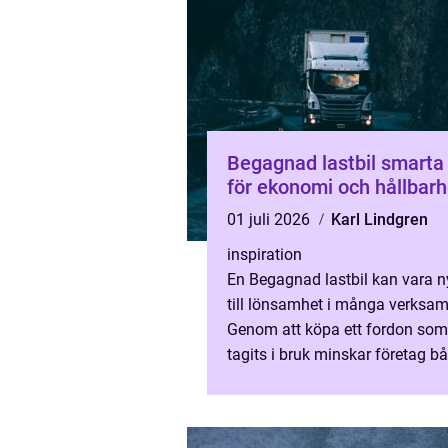
Begagnad lastbil smarta val
för ekonomi och hållbarh
01 juli 2026
Karl Lindgren
inspiration
En Begagnad lastbil kan vara n
till lönsamhet i många verksam
Genom att köpa ett fordon som
tagits i bruk minskar företag b
investeringskostnad och
miljöpåverkan, utan att behöva .