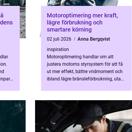
Motoroptimering mer kraft,
årdens
lägre förbrukning och
smartare körning
02 juli 2026
Anna Bergqvist
inspiration
dlar
Motoroptimering handlar om att
ion.
justera motorns styrsystem för att få
nd
ut mer effekt, bättre vridmoment och
inpark,
ibland lägre bränsleförbrukning, utan
att byta några mekaniska delar.
...
Genom att fintrimma moto...