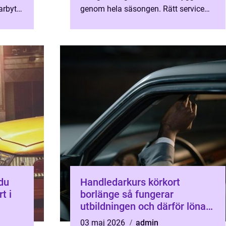
arbyte.
genom hela säsongen. Rätt service
mlar
g...
Handledarkurs körkort
t i
borlänge så fungerar
utbildningen och därför lönar
den sig
03 maj 2026
admin