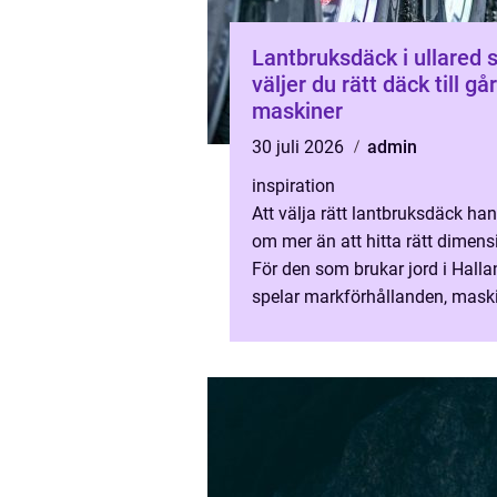
Lantbruksdäck i ullared så
väljer du rätt däck till g
maskiner
30 juli 2026
admin
inspiration
Att välja rätt lantbruksdäck han
om mer än att hitta rätt dimens
För den som brukar jord i Halla
spelar markförhållanden, mask
körsträckor på väg och
serviceavstånd stor roll. Kraven 