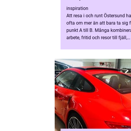
inspiration
Att resa i och runt Östersund h
ofta om mer än att bara ta sig 
punkt A till B. Många kombiner
arbete, fritid och resor till fjäll,
flygplats eller tågstation på 
dag. Då blir en påli...