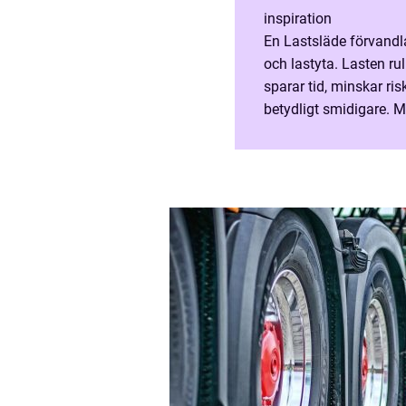
inspiration
En Lastsläde förvandla
och lastyta. Lasten rulla
sparar tid, minskar ris
betydligt smidigare. M
lastkapacitet med låg b