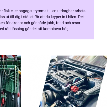
r flak eller bagageutrymme till en utdragbar arbets-
s ut till dig i stället för att du kryper in i bilen. Det
ken för skador och gör både jobb, fritid och resor
ed rätt lösning går det att kombinera hög
ygghöjd, så att kåpa eller flak...