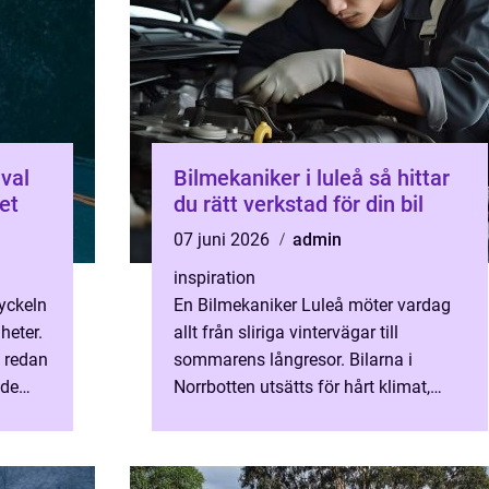
Bilmekaniker i luleå så hittar
et
du rätt verkstad för din bil
07 juni 2026
admin
inspiration
yckeln
En Bilmekaniker Luleå möter vardag
heter.
allt från sliriga vintervägar till
 redan
sommarens långresor. Bilarna i
åde
Norrbotten utsätts för hårt klimat,
mycket salt, snabba
..
temperaturväxlingar och långa
avstånd mella...