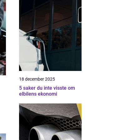
18 december 2025
5 saker du inte visste om
elbilens ekonomi