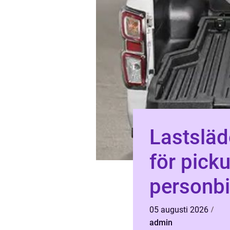
Lastsläde smartare las
för picku
personbi
05 augusti 2026
admin