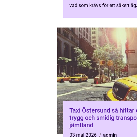
vad som krävs för ett säkert äg
Den som förbereder sig väl, sa
rätt dokument och ...
Taxi Östersund så hittar du
trygg och smidig transpor
jämtland
03 maj 2026
admin