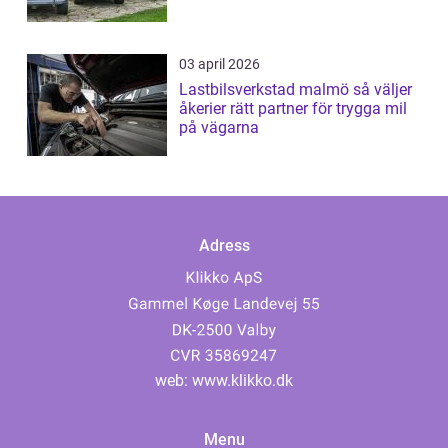
03 april 2026
Lastbilsverkstad malmö så väljer
åkerier rätt partner för trygga mil
på vägarna
Adress
web:
www.klikko.dk
Menu