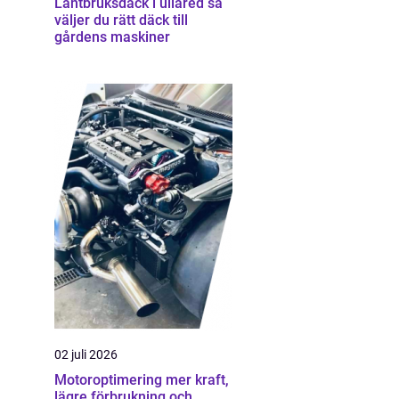
Lantbruksdäck i ullared så
väljer du rätt däck till
gårdens maskiner
02 juli 2026
Motoroptimering mer kraft,
lägre förbrukning och