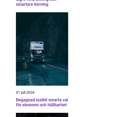
smartare körning
01 juli 2026
Begagnad lastbil smarta val
för ekonomi och hållbarhet