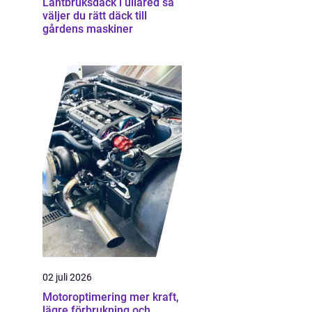
Lantbruksdäck i ullared så
väljer du rätt däck till
gårdens maskiner
02 juli 2026
Motoroptimering mer kraft,
lägre förbrukning och