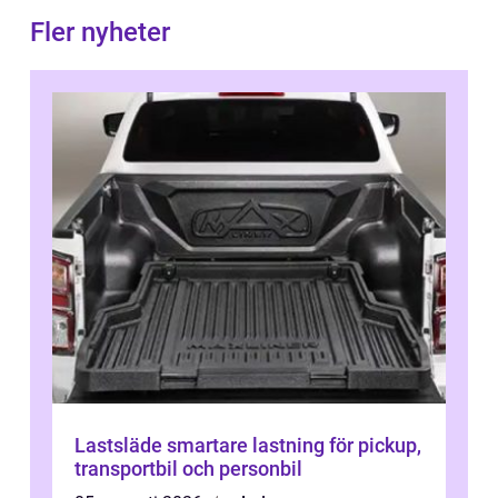
Fler nyheter
Lastsläde smartare lastning för pickup,
transportbil och personbil