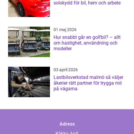
solskydd för bil, hem och arbete
01 maj 2026
Hur snabbt går en golfbil? – allt
om hastighet, användning och
modeller
03 april 2026
Lastbilsverkstad malmö så väljer
åkerier rätt partner för trygga mil
på vägarna
Adress