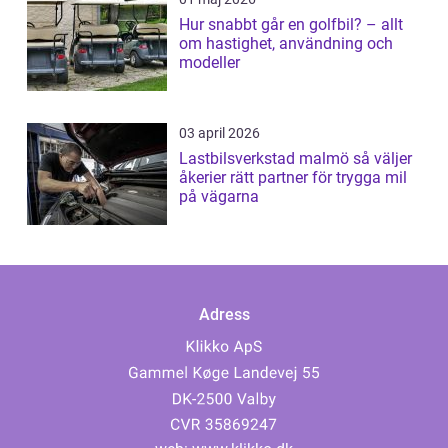
Hur snabbt går en golfbil? – allt
om hastighet, användning och
modeller
03 april 2026
Lastbilsverkstad malmö så väljer
åkerier rätt partner för trygga mil
på vägarna
Adress