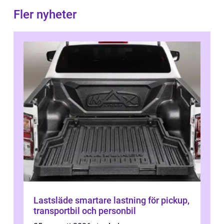
Fler nyheter
Lastsläde smartare lastning för pickup,
transportbil och personbil