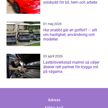
solskydd för bil, hem och arbete
01 maj 2026
Hur snabbt går en golfbil? – allt
om hastighet, användning och
modeller
03 april 2026
Lastbilsverkstad malmö så väljer
åkerier rätt partner för trygga mil
på vägarna
Adress