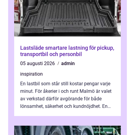
Lastsläde smartare lastning för pickup,
transportbil och personbil
05 augusti 2026
admin
inspiration
En lastbil som står still kostar pengar varje
minut. För åkerier i och runt Malmö är valet
av verkstad därför avgörande för både
lönsamhet, säkerhet och kundnöjdhet. En
bra lastbilsverkstad Malmö hand...