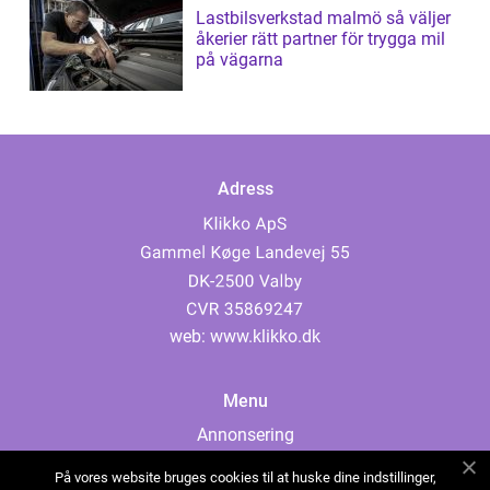
Lastbilsverkstad malmö så väljer
åkerier rätt partner för trygga mil
på vägarna
Adress
web:
www.klikko.dk
Menu
Annonsering
Om oss
På vores website bruges cookies til at huske dine indstillinger,