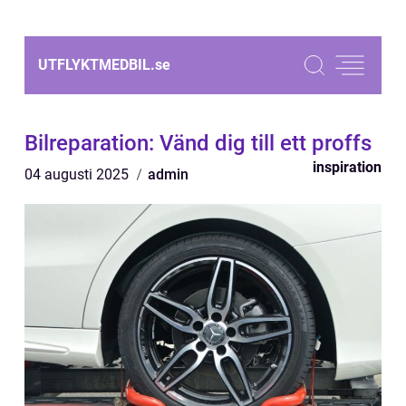
UTFLYKTMEDBIL.
se
Bilreparation: Vänd dig till ett proffs
inspiration
04 augusti 2025
admin