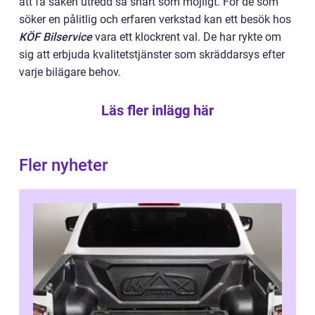
att få saken utredd så snart som möjligt. För de som
söker en pålitlig och erfaren verkstad kan ett besök hos
KÖF Bilservice
vara ett klockrent val. De har rykte om
sig att erbjuda kvalitetstjänster som skräddarsys efter
varje bilägare behov.
Läs fler inlägg här
Fler nyheter