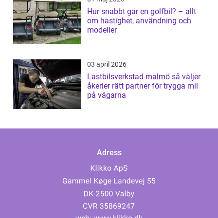
Hur snabbt går en golfbil? – allt
om hastighet, användning och
modeller
03 april 2026
Lastbilsverkstad malmö så väljer
åkerier rätt partner för trygga mil
på vägarna
Adress