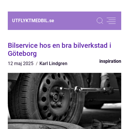
UTFLYKTMEDBIL.
se
Bilservice hos en bra bilverkstad i
Göteborg
inspiration
12 maj 2025
Karl Lindgren