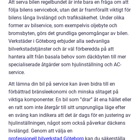
Att serva bilen regelbundet är inte bara en fråga om att
följa bilens servicebok, utan det är framförallt viktigt för
bilens långa livslängd och trafiksäkerhet. Under olika
former av bilservice, som exempelvis oljebyte och
bromsbyten, görs det grundliga genomgångar av bilen.
Verkstäder i Göteborg erbjuder alla sedvanliga
bilverkstadstjänster och är väl förberedda på att
hantera allt från basala behov som däckbyten till mer
specialiserade åtgärder som hjulinställning och AC-
service.
Att lämna din bil på service kan även bidra till en
förbättrad bränsleekonomi och minska slitaget på
viktiga komponenter. En bil som ”drar” åt ena hållet eller
en ratt som inte återgår till sitt ursprungliga läge efter
en sväng kan indikera att det är dags för en justering av
hjulinställningen, något som också påverkar däckens
livslängd. Genom att välja en
professionell bilverkstad Göteborg
kan du säkerställa