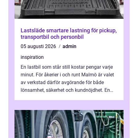
Lastsläde smartare lastning för pickup,
transportbil och personbil
05 augusti 2026
admin
inspiration
En lastbil som står still kostar pengar varje
minut. För åkerier i och runt Malmö är valet
av verkstad därför avgörande för både
lönsamhet, säkerhet och kundnöjdhet. En
bra lastbilsverkstad Malmö hand...