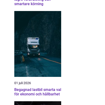
smartare körning
01 juli 2026
Begagnad lastbil smarta val
för ekonomi och hållbarhet