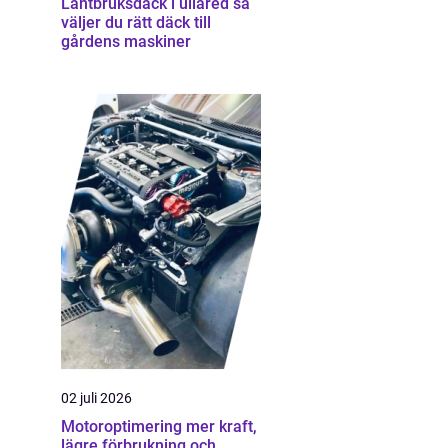
Lantbruksdäck i ullared så
väljer du rätt däck till
gårdens maskiner
02 juli 2026
Motoroptimering mer kraft,
lägre förbrukning och