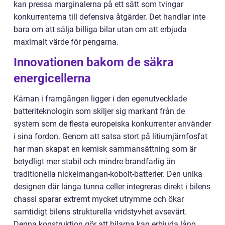
kan pressa marginalerna på ett sätt som tvingar
konkurrenterna till defensiva åtgärder. Det handlar inte
bara om att sälja billiga bilar utan om att erbjuda
maximalt värde för pengarna.
Innovationen bakom de säkra
energicellerna
Kärnan i framgången ligger i den egenutvecklade
batteriteknologin som skiljer sig markant från de
system som de flesta europeiska konkurrenter använder
i sina fordon. Genom att satsa stort på litiumjärnfosfat
har man skapat en kemisk sammansättning som är
betydligt mer stabil och mindre brandfarlig än
traditionella nickelmangan-kobolt-batterier. Den unika
designen där långa tunna celler integreras direkt i bilens
chassi sparar extremt mycket utrymme och ökar
samtidigt bilens strukturella vridstyvhet avsevärt.
Denna konstruktion gör att bilarna kan erbjuda lång