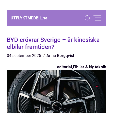
UTFLYKTMEDBIL.
se
BYD erövrar Sverige – är kinesiska
elbilar framtiden?
04 september 2025
Anna Bergqvist
editorial
,
Elbilar & Ny teknik