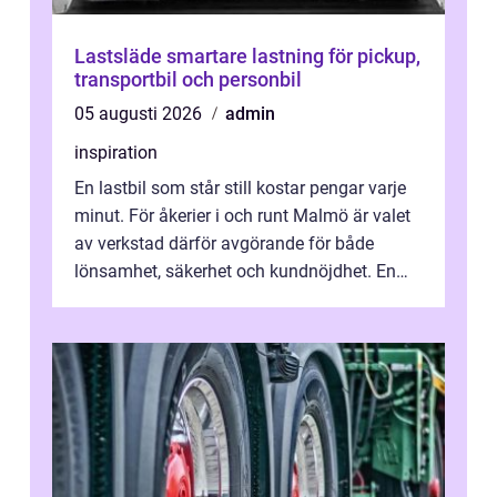
Lastsläde smartare lastning för pickup,
transportbil och personbil
05 augusti 2026
admin
inspiration
En lastbil som står still kostar pengar varje
minut. För åkerier i och runt Malmö är valet
av verkstad därför avgörande för både
lönsamhet, säkerhet och kundnöjdhet. En
bra lastbilsverkstad Malmö hand...