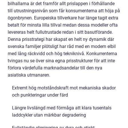
bilhallarna är det framför allt prislappen i förhållande
till utrustningsnivån som får konsumenterna att höja på
ögonbrynen. Europeiska tillverkare har länge tagit extra
betalt för minsta lilla tillval medan dessa modeller ofta
levereras helt fullutrustade redan i sitt basutförande.
Denna prisstrategi har skapat en helt ny dynamik där
svenska familjer plötsligt har råd med en modern elbil
med lång räckvidd och hög tekniknivå. Konkurrenterna
tvingas nu se över sina egna prisstrukturer för att inte
förlora värdefulla marknadsandelar till den nya
asiatiska utmanaren.
Extremt hög motståndskraft mot mekaniska skador
och punkteringar under färd
Längre livslängd med förmåga att klara tusentals
laddcykler utan märkbar degradering
Fullständig eliminering av dyra och etiskt