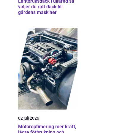
Lantbruksdäck i ullared så
väljer du rätt däck till
gårdens maskiner
02 juli 2026
Motoroptimering mer kraft,
lägre förbrukning och