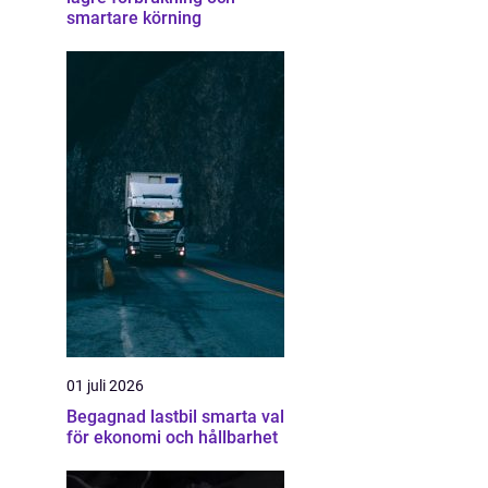
smartare körning
01 juli 2026
Begagnad lastbil smarta val
för ekonomi och hållbarhet