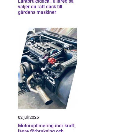
Lantbruksdäck i ullared så
väljer du rätt däck till
gårdens maskiner
02 juli 2026
Motoroptimering mer kraft,
lägre förbrukning och