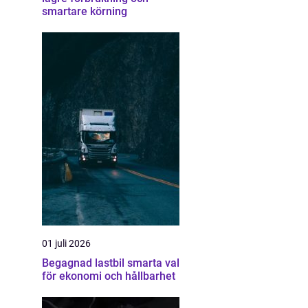
smartare körning
01 juli 2026
Begagnad lastbil smarta val
för ekonomi och hållbarhet