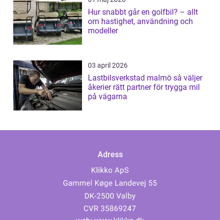
Hur snabbt går en golfbil? – allt
om hastighet, användning och
modeller
03 april 2026
Lastbilsverkstad malmö så väljer
åkerier rätt partner för trygga mil
på vägarna
Adress