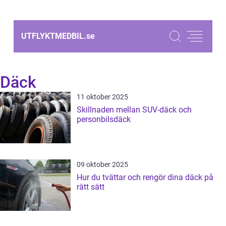
UTFLYKTMEDBIL.
se
Däck
11 oktober 2025
Skillnaden mellan SUV-däck och
personbilsdäck
09 oktober 2025
Hur du tvättar och rengör dina däck på
rätt sätt