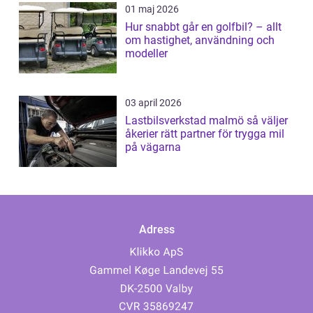
01 maj 2026
Hur snabbt går en golfbil? – allt
om hastighet, användning och
modeller
03 april 2026
Lastbilsverkstad malmö så väljer
åkerier rätt partner för trygga mil
på vägarna
Adress