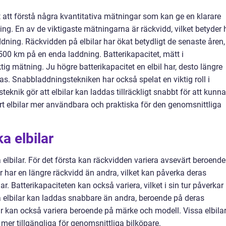
gt att förstå några kvantitativa mätningar som kan ge en klarare
ng. En av de viktigaste mätningarna är räckvidd, vilket betyder 
ddning. Räckvidden på elbilar har ökat betydligt de senaste åren,
500 km på en enda laddning. Batterikapacitet, mätt i
ig mätning. Ju högre batterikapacitet en elbil har, desto längre
s. Snabbladdningstekniken har också spelat en viktig roll i
knik gör att elbilar kan laddas tillräckligt snabbt för att kunna
rt elbilar mer användbara och praktiska för den genomsnittliga
a elbilar
a elbilar. För det första kan räckvidden variera avsevärt beroende
ar har en längre räckvidd än andra, vilket kan påverka deras
. Batterikapaciteten kan också variera, vilket i sin tur påverkar
 elbilar kan laddas snabbare än andra, beroende på deras
ar kan också variera beroende på märke och modell. Vissa elbilar
mer tillgängliga för genomsnittliga bilköpare.