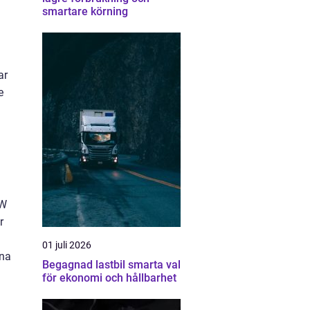
smartare körning
ar
e
MW
r
01 juli 2026
ina
Begagnad lastbil smarta val
för ekonomi och hållbarhet