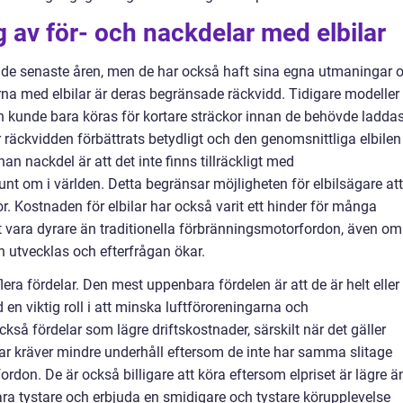
av för- och nackdelar med elbilar
er de senaste åren, men de har också haft sina egna utmaningar 
rna med elbilar är deras begränsade räckvidd. Tidigare modeller
 kunde bara köras för kortare sträckor innan de behövde ladda
räckvidden förbättrats betydligt och den genomsnittliga elbilen
an nackdel är att det inte finns tillräckligt med
nt om i världen. Detta begränsar möjligheten för elbilsägare att
. Kostnaden för elbilar har också varit ett hinder för många
att vara dyrare än traditionella förbränningsmotorfordon, även om
 utvecklas och efterfrågan ökar.
lera fördelar. Den mest uppenbara fördelen är att de är helt eller
en viktig roll i att minska luftföroreningarna och
ckså fördelar som lägre driftskostnader, särskilt när det gäller
lar kräver mindre underhåll eftersom de inte har samma slitage
rdon. De är också billigare att köra eftersom elpriset är lägre ä
ara tystare och erbjuda en smidigare och tystare körupplevelse