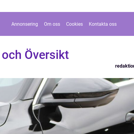
Annonsering
Om oss
Cookies
Kontakta oss
a och Översikt
redaktio