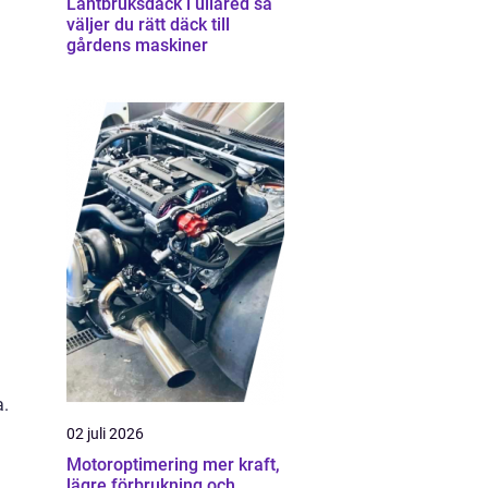
Lantbruksdäck i ullared så
väljer du rätt däck till
gårdens maskiner
a.
02 juli 2026
Motoroptimering mer kraft,
lägre förbrukning och