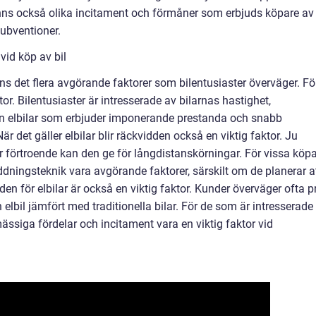
 finns också olika incitament och förmåner som erbjuds köpare av
subventioner.
vid köp av bil
nns det flera avgörande faktorer som bilentusiaster överväger. Fö
or. Bilentusiaster är intresserade av bilarnas hastighet,
kan elbilar som erbjuder imponerande prestanda och snabb
När det gäller elbilar blir räckvidden också en viktig faktor. Ju
er förtroende kan den ge för långdistanskörningar. För vissa köp
dningsteknik vara avgörande faktorer, särskilt om de planerar a
en för elbilar är också en viktig faktor. Kunder överväger ofta p
elbil jämfört med traditionella bilar. För de som är intresserade
ssiga fördelar och incitament vara en viktig faktor vid