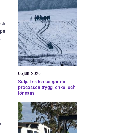
och
 på
s
06 juni 2026
Sälja fordon så gör du
processen trygg, enkel och
lönsam
n