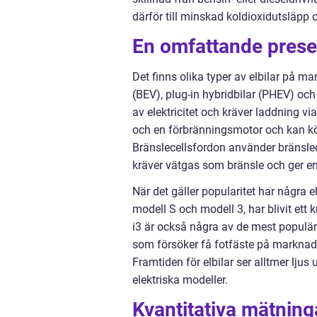
därför till minskad koldioxidutsläpp o
En omfattande presen
Det finns olika typer av elbilar på ma
(BEV), plug-in hybridbilar (PHEV) och 
av elektricitet och kräver laddning via
och en förbränningsmotor och kan kö
Bränslecellsfordon använder bränslecel
kräver vätgas som bränsle och ger en 
När det gäller popularitet har några 
modell S och modell 3, har blivit et
i3 är också några av de mest populära
som försöker få fotfäste på marknad
Framtiden för elbilar ser alltmer ljus 
elektriska modeller.
Kvantitativa mätning