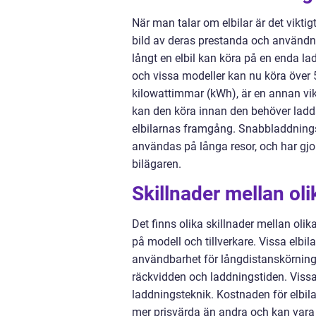
När man talar om elbilar är det vikti
bild av deras prestanda och användni
långt en elbil kan köra på en enda la
och vissa modeller kan nu köra över 
kilowattimmar (kWh), är en annan vikt
kan den köra innan den behöver ladda
elbilarnas framgång. Snabbladdningste
användas på långa resor, och har gjo
bilägaren.
Skillnader mellan olik
Det finns olika skillnader mellan olik
på modell och tillverkare. Vissa elbil
användbarhet för långdistanskörningar
räckvidden och laddningstiden. Vissa
laddningsteknik. Kostnaden för elbil
mer prisvärda än andra och kan vara 