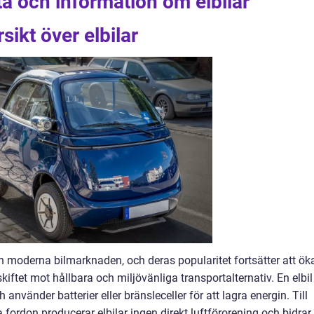
ta och information om elbilar
ikt över elbilar
n moderna bilmarknaden, och deras popularitet fortsätter att ök
skiftet mot hållbara och miljövänliga transportalternativ. En elbil
ch använder batterier eller bränsleceller för att lagra energin. Till
na fordon producerar elbilar ingen direkt luftförorening och bidrar