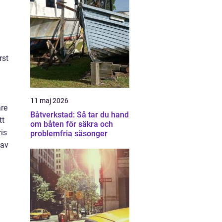
rst
11 maj 2026
are
Båtverkstad: Så tar du hand
tt
om båten för säkra och
ris
problemfria säsonger
 av