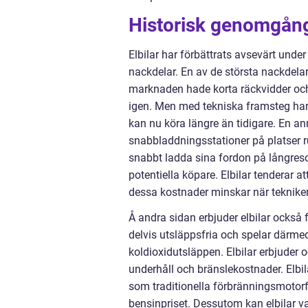
Historisk genomgång 
Elbilar har förbättrats avsevärt und
nackdelar. En av de största nackdela
marknaden hade korta räckvidder och
igen. Men med tekniska framsteg har 
kan nu köra längre än tidigare. En ann
snabbladdningsstationer på platser ru
snabbt ladda sina fordon på långresor
potentiella köpare. Elbilar tenderar 
dessa kostnader minskar när tekniken
Å andra sidan erbjuder elbilar också f
delvis utsläppsfria och spelar därmed 
koldioxidutsläppen. Elbilar erbjuder o
underhåll och bränslekostnader. Elbi
som traditionella förbränningsmotorfo
bensinpriset. Dessutom kan elbilar v