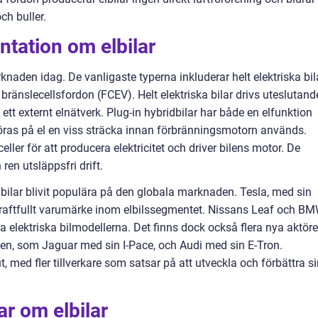
ch buller.
tation om elbilar
rknaden idag. De vanligaste typerna inkluderar helt elektriska bil
bränslecellsfordon (FCEV). Helt elektriska bilar drivs uteslutand
 ett externt elnätverk. Plug-in hybridbilar har både en elfunktion
ras på el en viss sträcka innan förbränningsmotorn används.
ler för att producera elektricitet och driver bilens motor. De
ren utsläppsfri drift.
elbilar blivit populära på den globala marknaden. Tesla, med sin
t kraftfullt varumärke inom elbilssegmentet. Nissans Leaf och B
 elektriska bilmodellerna. Det finns dock också flera nya aktöre
en, som Jaguar med sin I-Pace, och Audi med sin E-Tron.
ut, med fler tillverkare som satsar på att utveckla och förbättra s
ar om elbilar