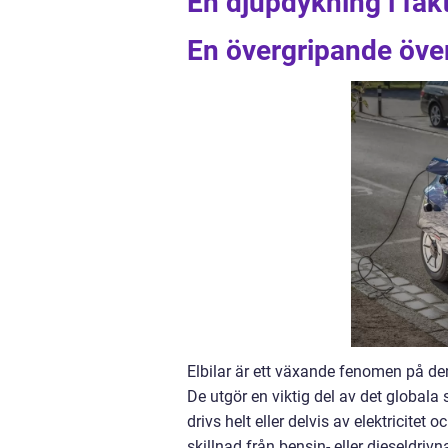
En djupdykning i fak
En övergripande övers
Elbilar är ett växande fenomen på de
De utgör en viktig del av det globala 
drivs helt eller delvis av elektricitet o
skillnad från bensin- eller dieseldriv