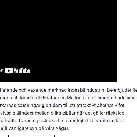
ännande och växande marknad inom bilindustrin. De erbjuder fl
rkan och lägre driftskostnader. Medan elbilar tidigare hade sina
karnas satsningar gjort dem till ett attraktivt alternativ för
vissa skillnader mellan olika elbilar när det gäller räckvidd,
rtsatta framsteg och ökad tillgänglighet förväntas elbilar
 allt vanligare syn på våra vägar.