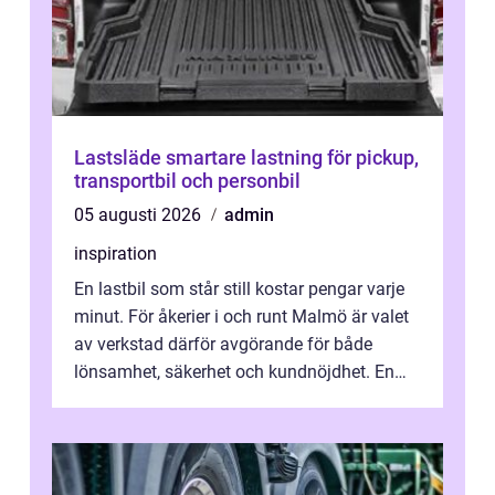
Lastsläde smartare lastning för pickup,
transportbil och personbil
05 augusti 2026
admin
inspiration
En lastbil som står still kostar pengar varje
minut. För åkerier i och runt Malmö är valet
av verkstad därför avgörande för både
lönsamhet, säkerhet och kundnöjdhet. En
bra lastbilsverkstad Malmö hand...