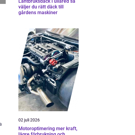
Lantbruksdäck i ullared så
väljer du rätt däck till
gårdens maskiner
02 juli 2026
a
Motoroptimering mer kraft,
lägre förbrukning och