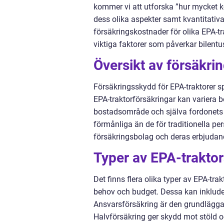
kommer vi att utforska ”hur mycket ko
dess olika aspekter samt kvantitativ
försäkringskostnader för olika EPA-tr
viktiga faktorer som påverkar bilentu
Översikt av försäkri
Försäkringsskydd för EPA-traktorer sp
EPA-traktorförsäkringar kan variera be
bostadsområde och själva fordonets 
förmånliga än de för traditionella per
försäkringsbolag och deras erbjudanden 
Typer av EPA-traktor
Det finns flera olika typer av EPA-tr
behov och budget. Dessa kan inkluder
Ansvarsförsäkring är den grundlägga
Halvförsäkring ger skydd mot stöld 