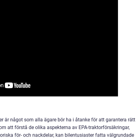
r är något som alla ägare bör ha i åtanke för att garantera rätt
om att förstå de olika aspekterna av EPA-traktorförsäkringar,
storiska för- och nackdelar, kan bilentusiaster fatta välgrundade