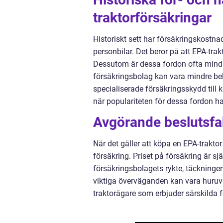
traktorförsäkringar
Historiskt sett har försäkringskostnad
personbilar. Det beror på att EPA-trakt
Dessutom är dessa fordon ofta mindre 
försäkringsbolag kan vara mindre bek
specialiserade försäkringsskydd till 
när populariteten för dessa fordon ha
Avgörande beslutsfak
När det gäller att köpa en EPA-trakto
försäkring. Priset på försäkring är sjä
försäkringsbolagets rykte, täckninge
viktiga överväganden kan vara huruvid
traktorägare som erbjuder särskilda f