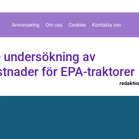
Annonsering
Om oss
Cookies
Kontakta oss
 undersökning av
tnader för EPA-traktorer
redaktio