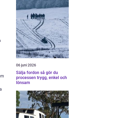
a
06 juni 2026
Sälja fordon så gör du
 om
processen trygg, enkel och
lönsam
a