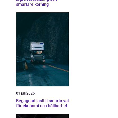
smartare körning
01 juli 2026
Begagnad lastbil smarta val
för ekonomi och hållbarhet