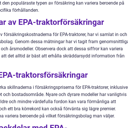
 att den populäraste typen av försäkring kan variera beroende på
ifika förhållanden.
ar av EPA-traktorförsäkringar
av försäkringskostnaderna för EPA-traktorer, har vi samlat in och
gsbolag. Genom dessa mätningar har vi tagit fram genomsnittlig
 och årsmodeller. Observera dock att dessa siffror kan variera
att det alltid är bäst att erhålla skräddarsydd information från
EPA-traktorsförsäkringar
ka skillnaderna i försäkringspriserna för EPA-traktorer, inklusive
het och bostadsområde. Nyare och dyrare modeller har vanligtvis
dre och mindre värdefulla fordon kan vara förmånliga att
ch ett bra körrekord kan också förvänta sig lägre premier.
 variera beroende på vilket försäkringsbolag man väljer.
 nackdelar med EPA-