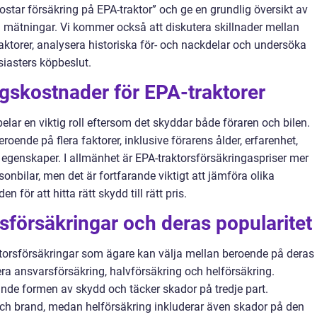
star försäkring på EPA-traktor” och ge en grundlig översikt av
a mätningar. Vi kommer också att diskutera skillnader mellan
aktorer, analysera historiska för- och nackdelar och undersöka
siasters köpbeslut.
ngskostnader för EPA-traktorer
elar en viktig roll eftersom det skyddar både föraren och bilen.
roende på flera faktorer, inklusive förarens ålder, erfarenhet,
egenskaper. I allmänhet är EPA-traktorsförsäkringaspriser mer
sonbilar, men det är fortfarande viktigt att jämföra olika
för att hitta rätt skydd till rätt pris.
sförsäkringar och deras popularitet
aktorsförsäkringar som ägare kan välja mellan beroende på deras
a ansvarsförsäkring, halvförsäkring och helförsäkring.
nde formen av skydd och täcker skador på tredje part.
och brand, medan helförsäkring inkluderar även skador på den