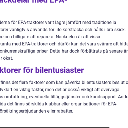
erna för EPA-traktorer varit lägre jämfört med traditionella
orer vanligtvis används för lite körsträcka och hålls i bra skick.
och billigare att reparera. Nackdelen är att vissa
anta med EPA-traktorer och därför kan det vara svårare att hitt
konkurrenskraftiga priser. Detta har dock förbättrats på senare år
r ökat.
torer för bilentusiaster
r finns det flera faktorer som kan påverka bilentusiasters beslut
lvklart en viktig faktor, men det är också viktigt att överväga
ns omfattning, eventuella tilläggstjänster och kundsupport. Andr
a det finns särskilda klubbar eller organisationer för EPA-
örsäkringserbjudanden eller rabatter.