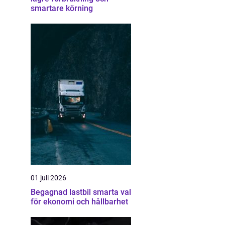
smartare körning
01 juli 2026
Begagnad lastbil smarta val
för ekonomi och hållbarhet