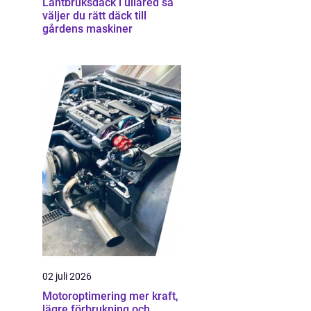
Lantbruksdäck i ullared så
väljer du rätt däck till
gårdens maskiner
02 juli 2026
Motoroptimering mer kraft,
lägre förbrukning och