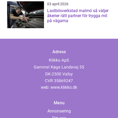
03 april 2026
Lastbilsverkstad malmö så väljer
åkerier rätt partner för trygga mil
på vägarna
Adress
web:
www.klikko.dk
Menu
Annonsering