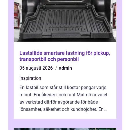
Lastsläde smartare lastning för pickup,
transportbil och personbil
05 augusti 2026
admin
inspiration
En lastbil som står still kostar pengar varje
minut. För åkerier i och runt Malmö är valet
av verkstad därför avgörande för både
lönsamhet, säkerhet och kundnöjdhet. En
bra lastbilsverkstad Malmö hand...