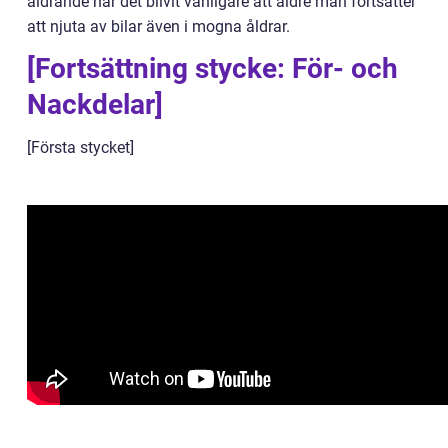
åldrande har det blivit vanligare att äldre män fortsätter
att njuta av bilar även i mogna åldrar.
[Fortsättning stycke: För- och
Nackdelar]
[Första stycket]