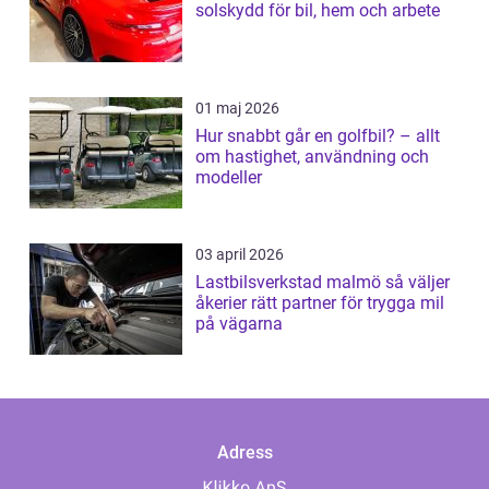
solskydd för bil, hem och arbete
01 maj 2026
Hur snabbt går en golfbil? – allt
om hastighet, användning och
modeller
03 april 2026
Lastbilsverkstad malmö så väljer
åkerier rätt partner för trygga mil
på vägarna
Adress