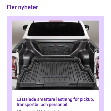
Fler nyheter
Lastsläde smartare lastning för pickup,
transportbil och personbil