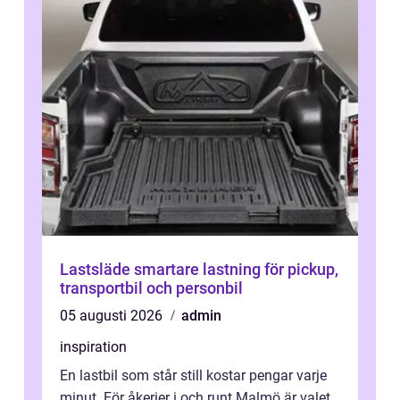
Lastsläde smartare lastning för pickup,
transportbil och personbil
05 augusti 2026
admin
inspiration
En lastbil som står still kostar pengar varje
minut. För åkerier i och runt Malmö är valet