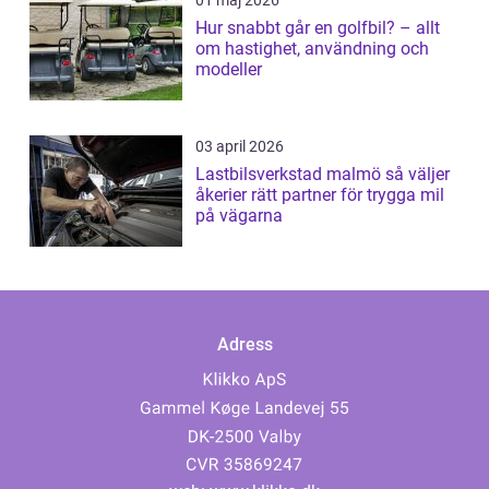
01 maj 2026
Hur snabbt går en golfbil? – allt
om hastighet, användning och
modeller
03 april 2026
Lastbilsverkstad malmö så väljer
åkerier rätt partner för trygga mil
på vägarna
Adress