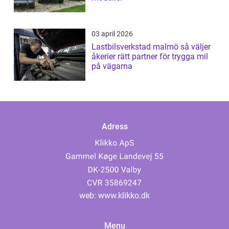
03 april 2026
Lastbilsverkstad malmö så väljer
åkerier rätt partner för trygga mil
på vägarna
Adress
web:
www.klikko.dk
Menu