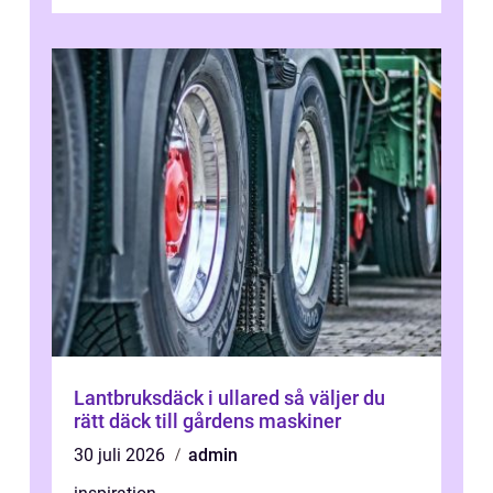
bra lastbilsverkstad Malmö hand...
Lantbruksdäck i ullared så väljer du
rätt däck till gårdens maskiner
30 juli 2026
admin