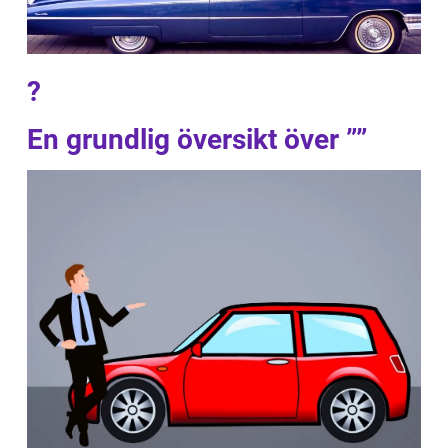
?
En grundlig översikt över ””