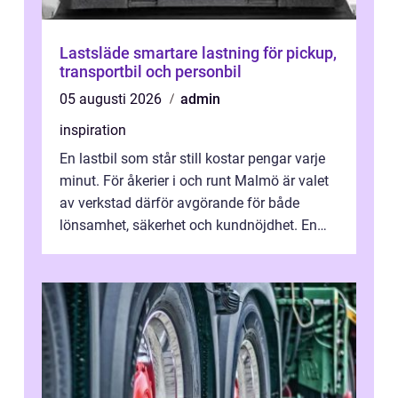
Lastsläde smartare lastning för pickup,
transportbil och personbil
05 augusti 2026
admin
inspiration
En lastbil som står still kostar pengar varje
minut. För åkerier i och runt Malmö är valet
av verkstad därför avgörande för både
lönsamhet, säkerhet och kundnöjdhet. En
bra lastbilsverkstad Malmö hand...