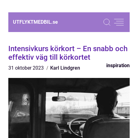
UTFLYKTMEDBIL.
se
Intensivkurs körkort – En snabb och
effektiv väg till körkortet
inspiration
31 oktober 2023
Karl Lindgren