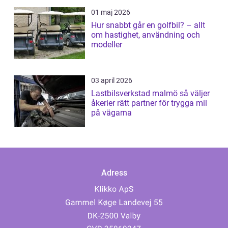
01 maj 2026
Hur snabbt går en golfbil? – allt
om hastighet, användning och
modeller
03 april 2026
Lastbilsverkstad malmö så väljer
åkerier rätt partner för trygga mil
på vägarna
Adress