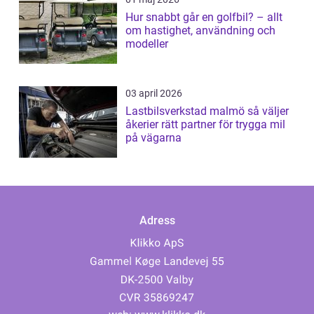
Hur snabbt går en golfbil? – allt
om hastighet, användning och
modeller
03 april 2026
Lastbilsverkstad malmö så väljer
åkerier rätt partner för trygga mil
på vägarna
Adress