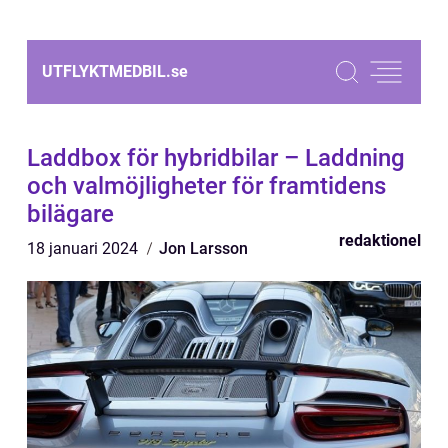
UTFLYKTMEDBIL.
se
Laddbox för hybridbilar – Laddning
och valmöjligheter för framtidens
bilägare
redaktionel
18 januari 2024
Jon Larsson