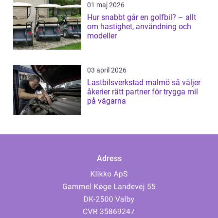
01 maj 2026
Hur snabbt går en golfbil? – allt
om hastighet, användning och
modeller
03 april 2026
Lastbilsverkstad malmö så väljer
åkerier rätt partner för trygga mil
på vägarna
Adress