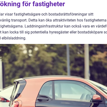
ökning för fastigheter
ar visar fastighetsägare och bostadsrättsföreningar sitt
änlig transport. Detta kan öka attraktiviteten hos fastigheterna
astighetsägarna. Laddningsinfrastruktur kan också vara en värdef
t kan locka till sig potentiella hyresgäster eller bostadsköpare 
l elbilsladdning.