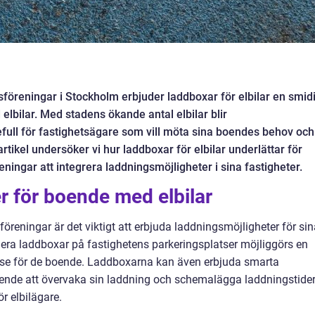
sföreningar i Stockholm erbjuder laddboxar för elbilar en smid
elbilar. Med stadens ökande antal elbilar blir
efull för fastighetsägare som vill möta sina boendes behov och
 artikel undersöker vi hur laddboxar för elbilar underlättar för
ningar att integrera laddningsmöjligheter i sina fastigheter.
r för boende med elbilar
öreningar är det viktigt att erbjuda laddningsmöjligheter för si
lera laddboxar på fastighetens parkeringsplatser möjliggörs en
se för de boende. Laddboxarna kan även erbjuda smarta
oende att övervaka sin laddning och schemalägga laddningstider
ör elbilägare.