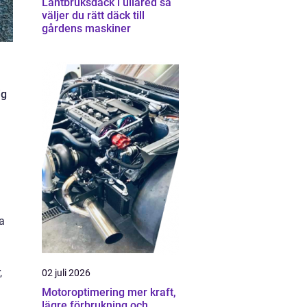
Lantbruksdäck i ullared så
väljer du rätt däck till
gårdens maskiner
ig
na
,
02 juli 2026
Motoroptimering mer kraft,
lägre förbrukning och