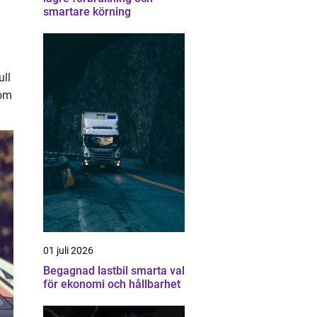
smartare körning
ull
som
01 juli 2026
Begagnad lastbil smarta val
för ekonomi och hållbarhet