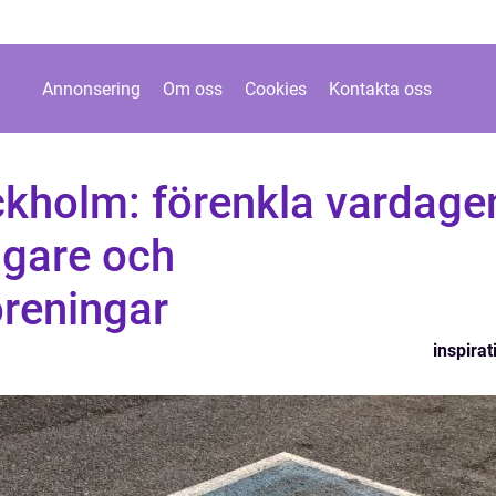
Annonsering
Om oss
Cookies
Kontakta oss
ckholm: förenkla vardage
ägare och
öreningar
inspirat