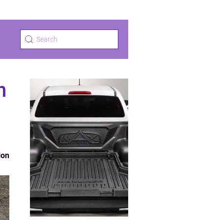
n
ion