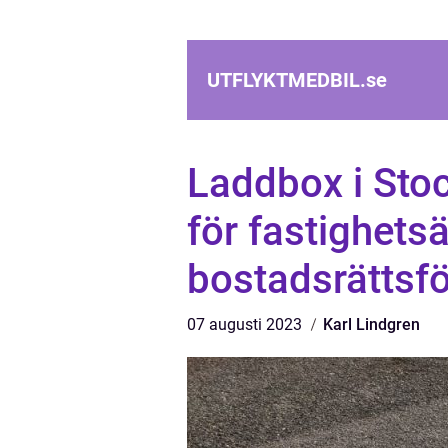
UTFLYKTMEDBIL.
se
Laddbox i Sto
för fastighets
bostadsrättsf
07 augusti 2023
Karl Lindgren