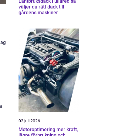
Lantbruksdäck i ullared så
väljer du rätt däck till
gårdens maskiner
r
tag
a
02 juli 2026
Motoroptimering mer kraft,
lägre förbrukning och