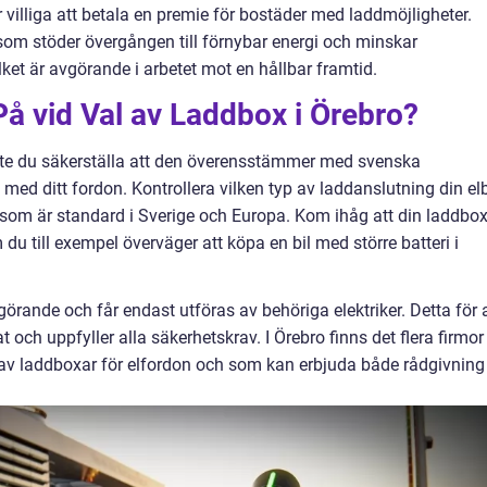
r villiga att betala en premie för bostäder med laddmöjligheter.
som stöder övergången till förnybar energi och minskar
ilket är avgörande i arbetet mot en hållbar framtid.
å vid Val av Laddbox i Örebro?
ste du säkerställa att den överensstämmer med svenska
 med ditt fordon. Kontrollera vilken typ av laddanslutning din elb
g som är standard i Sverige och Europa. Kom ihåg att din laddbo
du till exempel överväger att köpa en bil med större batteri i
görande och får endast utföras av behöriga elektriker. Detta för 
rat och uppfyller alla säkerhetskrav. I Örebro finns det flera firmor
n av laddboxar för elfordon och som kan erbjuda både rådgivning