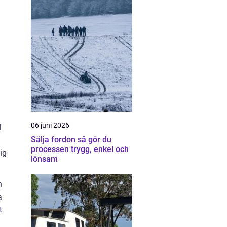
06 juni 2026
l
Sälja fordon så gör du
processen trygg, enkel och
ig
lönsam
n
a
t