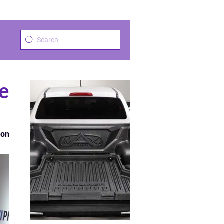
e
ion