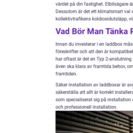
värdet på din fastighet. Elbilsägare ä
Dessutom är det ett klimatsmart val 
kollektivtrafikens koldioxidutsläpp, v
Vad Bör Man Tänka P
Innan du investerar i en laddbox må
föreskrifter och att den är kompatibel
har oftast är det en Typ 2-anslutnin
även ska klara av framtida behov, om 
framtiden.
Säker installation av laddboxar är av
säkerställa att allt är korrekt installe
som specialiserat sig på installatio
och professionell installation.