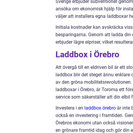
Sverige erbjuder subventioner genom
ansöka om ekonomisk hjälp för installa
väljer att installera egna laddboxar 
Initiala kostnader kan avskräcka vis
besparingarna. Genom att ladda din e
erbjuder lägre elpriser, vilket resultera
Laddbox i Örebro
Att övergå till en eldriven bil är ett s
laddbox blir det steget ännu enklare o
av den gröna mobilitetsrevolutionen. F
laddboxar i Örebro, är Toroma ett fö
service som säkerställer att din elbil 
Investera i en
laddbox örebro
är inte 
också en investering i framtiden. Gen
Örebros ekonomi utan också visionen 
en grönare framtid idag och gör din 