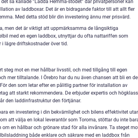
 det så kallade ”Ladda Hemma-stödet” där privatpersoner kan
tion av laddboxar. Det är en bidragande faktor till att allt fler
hemma. Med detta stöd blir din investering ännu mer prisvärd.
sa, men det är viktigt att uppmärksamma de långsiktiga
lbil med en egen laddbox, utnyttjar du ofta nattariffen som
r i lägre driftskostnader över tid.
tort steg mot en mer hållbar livsstil, och med tillgång till egen
ch mer tilltalande. I Örebro har du nu även chansen att bli en de
ör den som letar efter en pålitlig partner för installation av
retag att starkt rekommendera. De erbjuder expertis och högklass
får den laddinfrastruktur den förtjänar.
bara en investering i din bekvämlighet och bilens effektivitet uta
om att välja en lokal leverantör som Toroma, stöttar du inte bar
om en hållbar och grönare stad för alla invånare. Ta steget mo
elbilsladdning både enklare och säkrare med en laddbox från