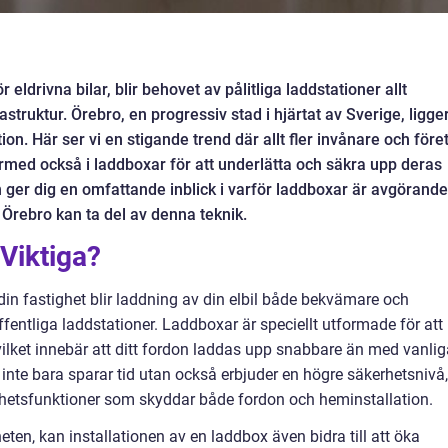
eldrivna bilar, blir behovet av pålitliga laddstationer allt
struktur. Örebro, en progressiv stad i hjärtat av Sverige, ligge
ion. Här ser vi en stigande trend där allt fler invånare och före
därmed också i laddboxar för att underlätta och säkra upp deras
 ger dig en omfattande inblick i varför laddboxar är avgörande
i Örebro kan ta del av denna teknik.
Viktiga?
in fastighet blir laddning av din elbil både bekvämare och
entliga laddstationer. Laddboxar är speciellt utformade för att
vilket innebär att ditt fordon laddas upp snabbare än med vanlig
inte bara sparar tid utan också erbjuder en högre säkerhetsnivå,
hetsfunktioner som skyddar både fordon och heminstallation.
n, kan installationen av en laddbox även bidra till att öka