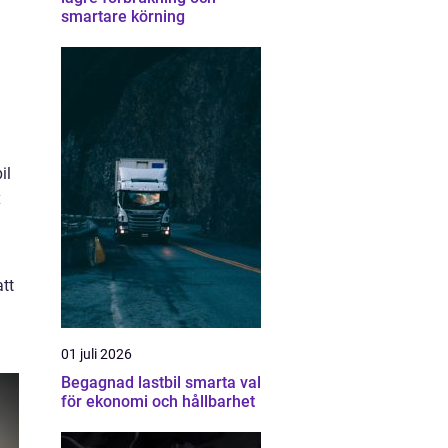
smartare körning
il
x
att
01 juli 2026
Begagnad lastbil smarta val
för ekonomi och hållbarhet