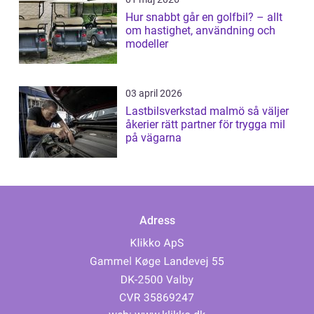
Hur snabbt går en golfbil? – allt
om hastighet, användning och
modeller
03 april 2026
Lastbilsverkstad malmö så väljer
åkerier rätt partner för trygga mil
på vägarna
Adress