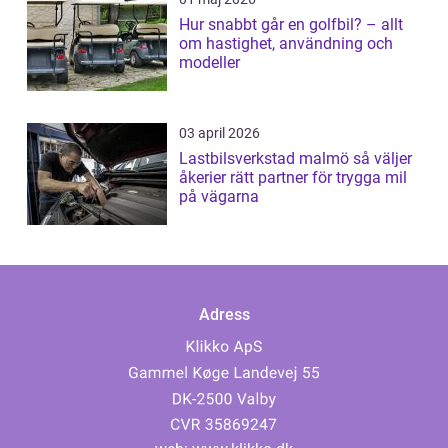
Hur snabbt går en golfbil? – allt
om hastighet, användning och
modeller
03 april 2026
Lastbilsverkstad malmö så väljer
åkerier rätt partner för trygga mil
på vägarna
Adress