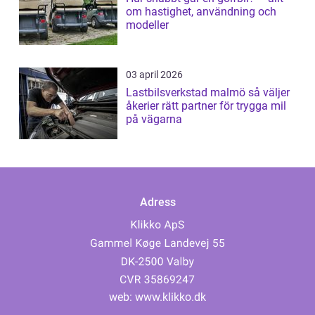
om hastighet, användning och
modeller
03 april 2026
Lastbilsverkstad malmö så väljer
åkerier rätt partner för trygga mil
på vägarna
Adress
web:
www.klikko.dk