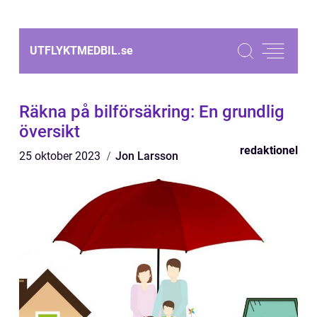
UTFLYKTMEDBIL.
se
Räkna på bilförsäkring: En grundlig
översikt
redaktionel
25 oktober 2023
Jon Larsson