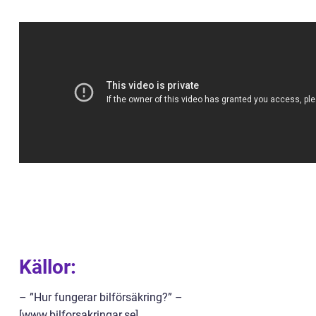
Källor:
– ”Hur fungerar bilförsäkring?” –
[www.bilforsakringar.se]