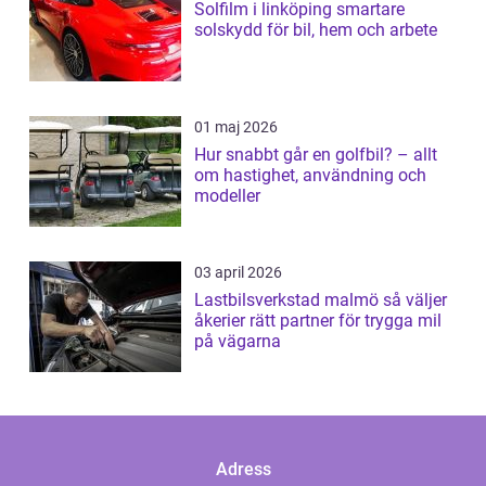
Solfilm i linköping smartare
solskydd för bil, hem och arbete
01 maj 2026
Hur snabbt går en golfbil? – allt
om hastighet, användning och
modeller
03 april 2026
Lastbilsverkstad malmö så väljer
åkerier rätt partner för trygga mil
på vägarna
Adress