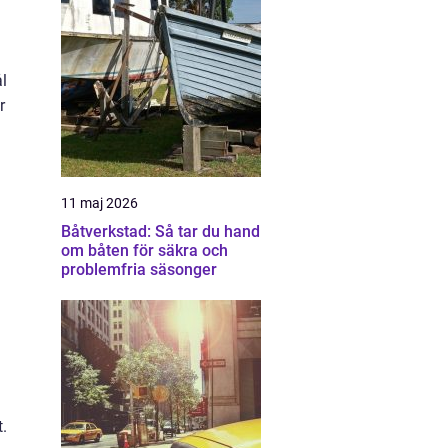
ål
r
11 maj 2026
Båtverkstad: Så tar du hand
om båten för säkra och
problemfria säsonger
t.