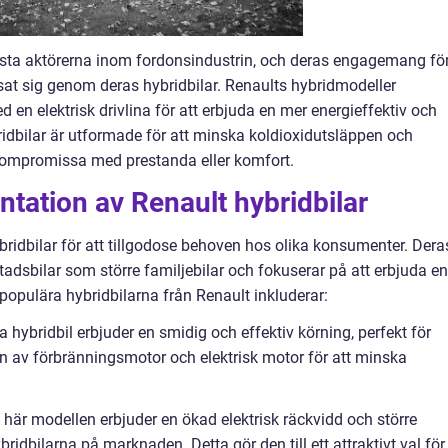
ämsta aktörerna inom fordonsindustrin, och deras engagemang fö
visat sig genom deras hybridbilar. Renaults hybridmodeller
n elektrisk drivlina för att erbjuda en mer energieffektiv och
ridbilar är utformade för att minska koldioxidutsläppen och
kompromissa med prestanda eller komfort.
tation av Renault hybridbilar
ybridbilar för att tillgodose behoven hos olika konsumenter. Dera
adsbilar som större familjebilar och fokuserar på att erbjuda en
populära hybridbilarna från Renault inkluderar:
hybridbil erbjuder en smidig och effektiv körning, perfekt för
n av förbränningsmotor och elektrisk motor för att minska
 här modellen erbjuder en ökad elektrisk räckvidd och större
bridbilarna på marknaden. Detta gör den till ett attraktivt val för