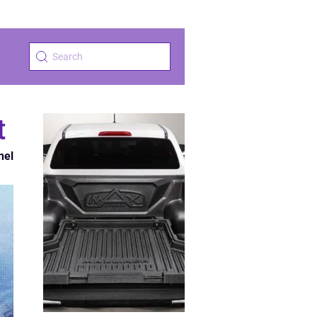
t
nel