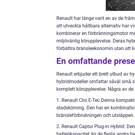
Renault har länge varit en av de fr
att utveckla hållbara alternativ har 
kombinerar en förbränningsmotor med e
miljövänlig körupplevelse. Deras hyb
förbättra bränsleekonomin utan att 
En omfattande presen
Renault erbjuder ett brett utbud av h
hybridmodeller omfattar såväl små st
komplett körupplevelse. Några av de 
1. Renault Clio E-Tec Denna kompakta 
stadskörning. Den har en kombinatio
bränsleförbrukningen och utsläppen.
2. Renault Captur Plug-in Hybrid: Den
batterikapacitet än de flesta andra hy