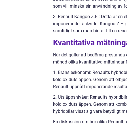
som vill minska sin användning av f
3. Renault Kangoo Z.E.: Detta är en 
imponerande räckvidd. Kangoo Z.E. gör
samtidigt som man bidrar till en rena
Kvantitativa mätning
När det gäller att bedöma prestanda oc
mängd olika kvantitativa mätningar fö
1. Bränsleekonomi: Renaults hybridbi
koldioxidutsläppen. Genom att erbjud
Renault uppnått imponerande resultat
2. Utsläppsnivåer: Renaults hybridbi
koldioxidutsläppen. Genom att kombi
hybridbilar visat sig vara betydligt m
En diskussion om hur olika Renault hy