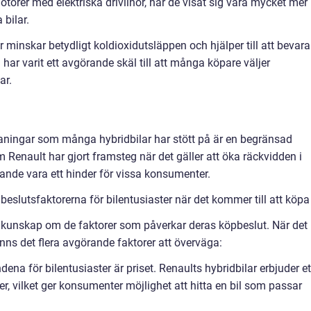
rer med elektriska drivlinor, har de visat sig vara mycket mer
bilar.
r minskar betydligt koldioxidutsläppen och hjälper till att bevara
har varit ett avgörande skäl till att många köpare väljer
ar.
aningar som många hybridbilar har stött på är en begränsad
om Renault har gjort framsteg när det gäller att öka räckvidden i
rande vara ett hinder för vissa konsumenter.
slutsfaktorerna för bilentusiaster när det kommer till att köpa 
 ha kunskap om de faktorer som påverkar deras köpbeslut. När det
finns det flera avgörande faktorer att överväga:
dena för bilentusiaster är priset. Renaults hybridbilar erbjuder et
er, vilket ger konsumenter möjlighet att hitta en bil som passar