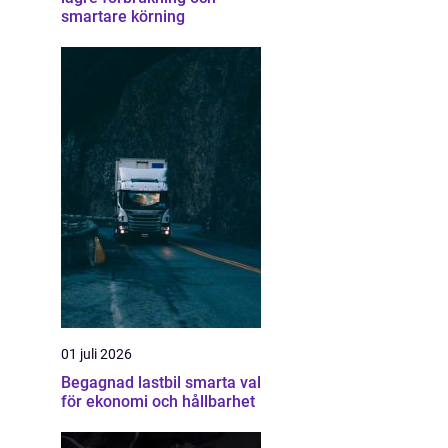
smartare körning
01 juli 2026
Begagnad lastbil smarta val
för ekonomi och hållbarhet