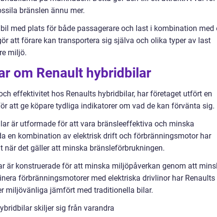
ossila bränslen ännu mer.
elbil med plats för både passagerare och last i kombination med
 att förare kan transportera sig själva och olika typer av last
re miljö.
ar om Renault hybridbilar
h effektivitet hos Renaults hybridbilar, har företaget utfört en
r att ge köpare tydliga indikatorer om vad de kan förvänta sig.
lar är utformade för att vara bränsleeffektiva och minska
a en kombination av elektrisk drift och förbränningsmotor har
 när det gäller att minska bränsleförbrukningen.
lar är konstruerade för att minska miljöpåverkan genom att min
nera förbränningsmotorer med elektriska drivlinor har Renaults
er miljövänliga jämfört med traditionella bilar.
bridbilar skiljer sig från varandra