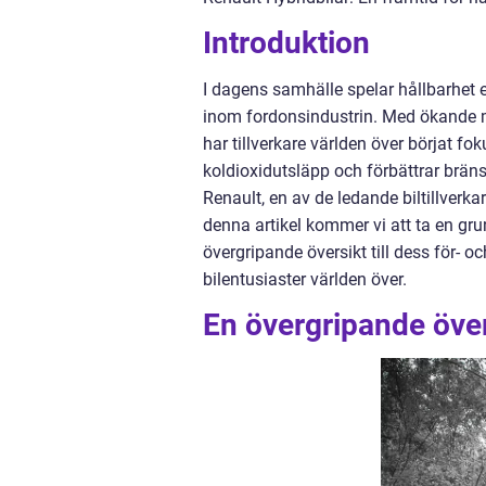
Introduktion
I dagens samhälle spelar hållbarhet en 
inom fordonsindustrin. Med ökande me
har tillverkare världen över börjat f
koldioxidutsläpp och förbättrar brän
Renault, en av de ledande biltillverkar
denna artikel kommer vi att ta en grun
övergripande översikt till dess för- o
bilentusiaster världen över.
En övergripande över