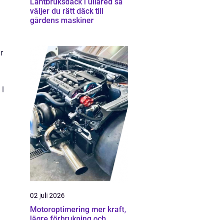
Lantbruksdäck i ullared så
väljer du rätt däck till
gårdens maskiner
r
 I
02 juli 2026
Motoroptimering mer kraft,
lägre förbrukning och