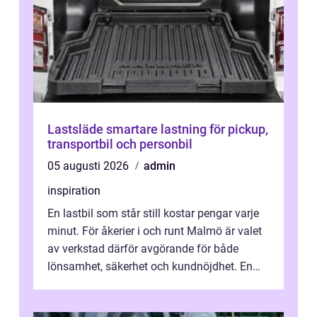
Lastsläde smartare lastning för pickup,
transportbil och personbil
05 augusti 2026
admin
inspiration
En lastbil som står still kostar pengar varje
minut. För åkerier i och runt Malmö är valet
av verkstad därför avgörande för både
lönsamhet, säkerhet och kundnöjdhet. En
bra lastbilsverkstad Malmö hand...