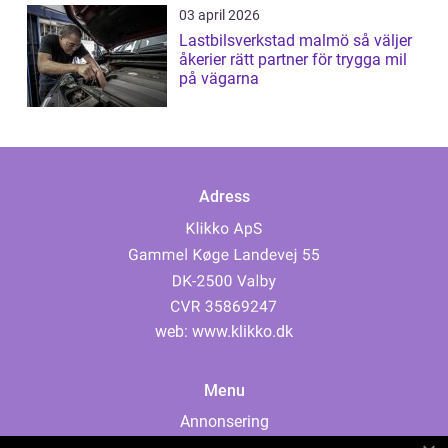
03 april 2026
Lastbilsverkstad malmö så väljer
åkerier rätt partner för trygga mil
på vägarna
Adress
web:
www.klikko.dk
Menu
Annonsering