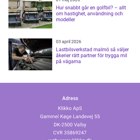
Hur snabbt går en golfbil? – allt
om hastighet, användning och
modeller
03 april 2026
Lastbilsverkstad malmö så väljer
åkerier rätt partner för trygga mil
på vägarna
Adress