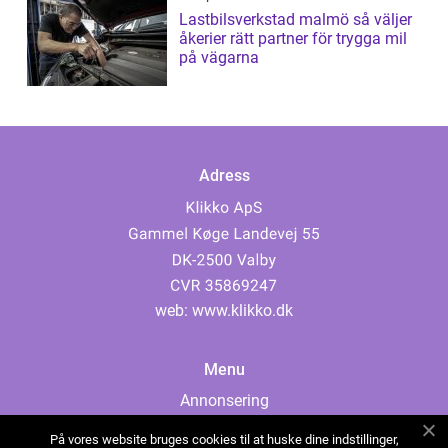
Lastbilsverkstad malmö så väljer
åkerier rätt partner för trygga mil
på vägarna
Adress
web:
www.klikko.dk
Menu
Annonsering
Om oss
På vores website bruges cookies til at huske dine indstillinger,