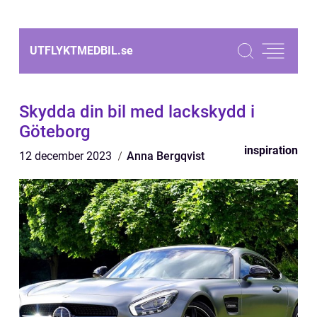
UTFLYKTMEDBIL.
se
Skydda din bil med lackskydd i
Göteborg
inspiration
12 december 2023
Anna Bergqvist