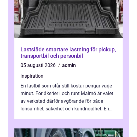
Lastsläde smartare lastning för pickup,
transportbil och personbil
05 augusti 2026
admin
inspiration
En lastbil som står still kostar pengar varje
minut. För åkerier i och runt Malmö är valet
av verkstad därför avgörande för både
lönsamhet, säkerhet och kundnöjdhet. En
bra lastbilsverkstad Malmö hand...