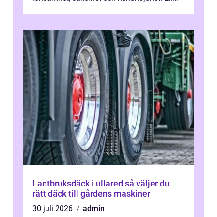
bra lastbilsverkstad Malmö hand...
Lantbruksdäck i ullared så väljer du
rätt däck till gårdens maskiner
30 juli 2026
admin