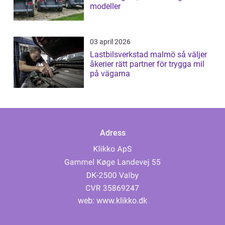
modeller
03 april 2026
Lastbilsverkstad malmö så väljer
åkerier rätt partner för trygga mil
på vägarna
Adress
web:
www.klikko.dk