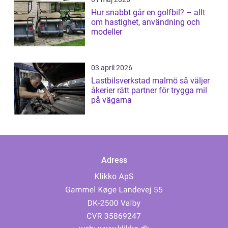
Hur snabbt går en golfbil? – allt
om hastighet, användning och
modeller
03 april 2026
Lastbilsverkstad malmö så väljer
åkerier rätt partner för trygga mil
på vägarna
Adress