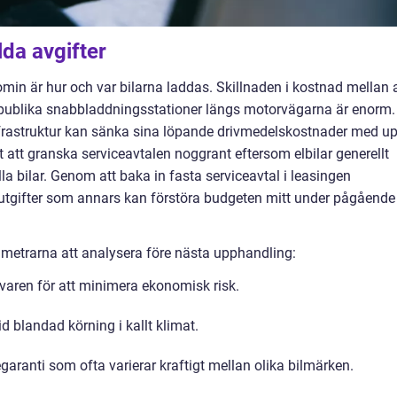
da avgifter
min är hur och var bilarna laddas. Skillnaden i kostnad mellan a
publika snabbladdningsstationer längs motorvägarna är enorm.
nfrastruktur kan sänka sina löpande drivmedelskostnader med u
igt att granska serviceavtalen noggrant eftersom elbilar generellt
la bilar. Genom att baka in fasta serviceavtal i leasingen
 utgifter som annars kan förstöra budgeten mitt under pågående
ametrarna att analysera före nästa upphandling:
ivaren för att minimera ekonomisk risk.
d blandad körning i kallt klimat.
ranti som ofta varierar kraftigt mellan olika bilmärken.