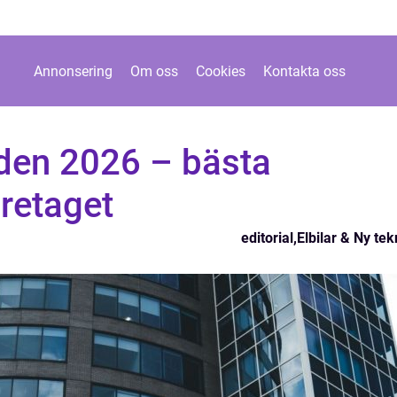
Annonsering
Om oss
Cookies
Kontakta oss
iden 2026 – bästa
öretaget
editorial
,
Elbilar & Ny tek