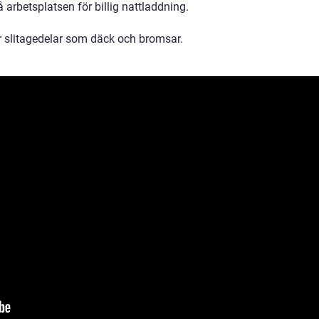
 arbetsplatsen för billig nattladdning.
ör slitagedelar som däck och bromsar.