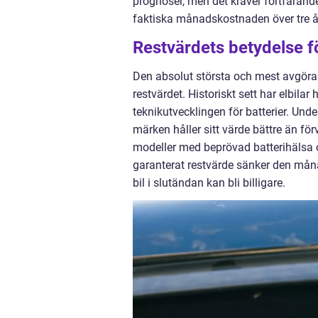
prognoser, men det kräver fortfarande
faktiska månadskostnaden över tre år
Restvärdets betydelse f
Den absolut största och mest avgöra
restvärdet. Historiskt sett har elbi
teknikutvecklingen för batterier. Unde
märken håller sitt värde bättre än för
modeller med beprövad batterihälsa
garanterat restvärde sänker den månatl
bil i slutändan kan bli billigare.