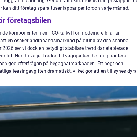
 noggrann planering. Genom att skifta fokus från prislapp till d
 kan ditt företag spara tusenlappar per fordon varje månad.
ör företagsbilen
nde komponenten i en TCO-kalkyl för moderna elbilar är
lar haft en osäker andrahandsmarknad på grund av den snabba
r 2026 ser vi dock en betydligt stabilare trend där etablerade
väntat. När du väljer fordon till vagnparken bör du prioritera
 och god efterfrågan på begagnatmarknaden. Ett högt och
iga leasingavgiften dramatiskt, vilket gör att en till synes dyra