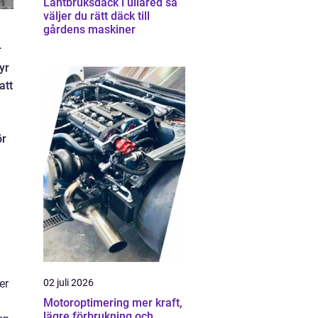
Lantbruksdäck i ullared så
väljer du rätt däck till
gårdens maskiner
r
yr
att
ör
er
02 juli 2026
Motoroptimering mer kraft,
lägre förbrukning och