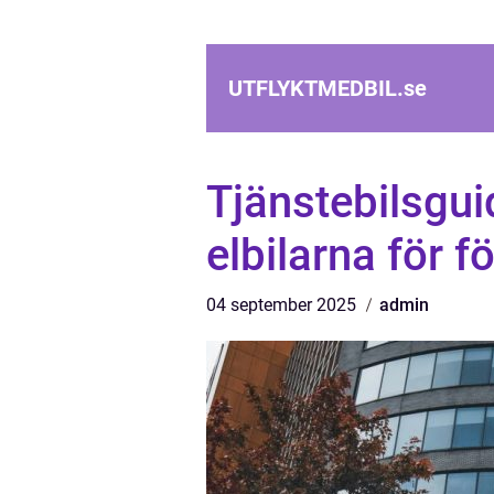
UTFLYKTMEDBIL.
se
Tjänstebilsgu
elbilarna för f
04 september 2025
admin