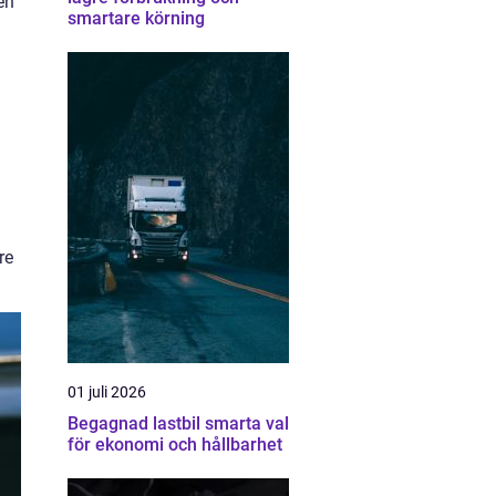
en
smartare körning
re
01 juli 2026
Begagnad lastbil smarta val
för ekonomi och hållbarhet