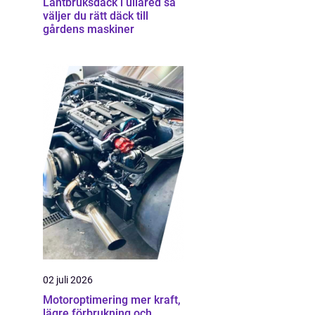
Lantbruksdäck i ullared så
väljer du rätt däck till
gårdens maskiner
02 juli 2026
Motoroptimering mer kraft,
lägre förbrukning och