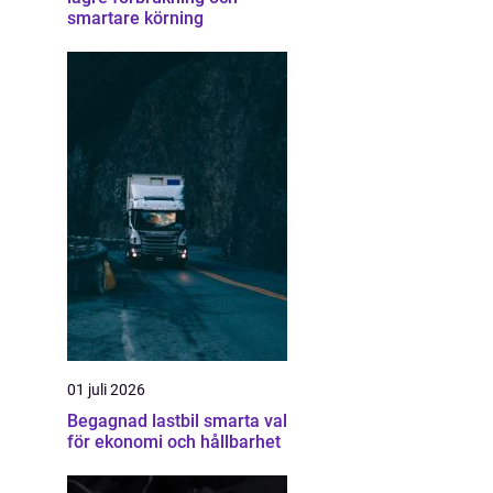
smartare körning
01 juli 2026
Begagnad lastbil smarta val
för ekonomi och hållbarhet