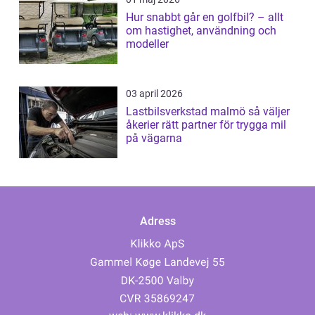
Hur snabbt går en golfbil? – allt
om hastighet, användning och
modeller
03 april 2026
Lastbilsverkstad malmö så väljer
åkerier rätt partner för trygga mil
på vägarna
Adress