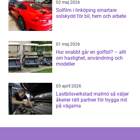
02 maj 2026
Solfilm i linköping smartare
solskydd för bil, hem och arbete
01 maj 2026
Hur snabbt går en golfbil? – allt
om hastighet, användning och
modeller
03 april 2026
Lastbilsverkstad malmö så väljer
åkerier rätt partner för trygga mil
på vägarna