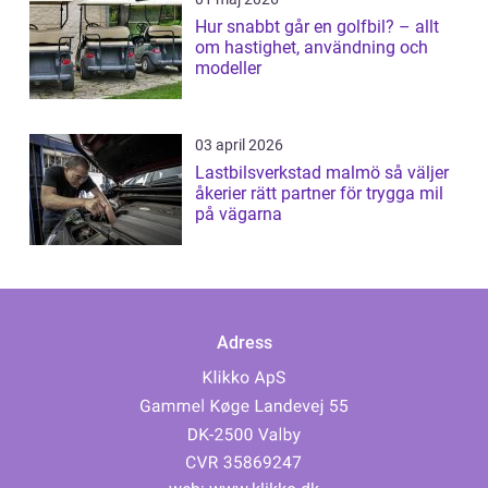
Hur snabbt går en golfbil? – allt
om hastighet, användning och
modeller
03 april 2026
Lastbilsverkstad malmö så väljer
åkerier rätt partner för trygga mil
på vägarna
Adress