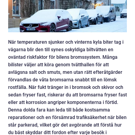
När temperaturen sjunker och vinterns kyla biter tag i
vägarna blir den till synes oskyldiga biltvätten en
oväntad riskfaktor för bilens bromssystem. Många
bilister väljer att köra genom tvätthallen för att
avlägsna salt och smuts, men utan rätt efteråtgärder
förvandlas de våta bromsarna snabbt till en lömsk
rostfälla. När fukt tränger in i bromsok och skivor och
sedan fryser fast, riskerar du att bromsarna fryser fast
eller att korrosion angriper komponenterna i förtid.
Denna dolda fara kan leda till både kostsamma
reparationer och en försämrad trafiksäkerhet när bilen
står parkerad, vilket gör det avgörande att förstå hur
du bäst skyddar ditt fordon efter varje besök i