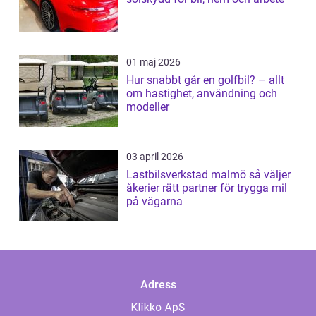
01 maj 2026
Hur snabbt går en golfbil? – allt
om hastighet, användning och
modeller
03 april 2026
Lastbilsverkstad malmö så väljer
åkerier rätt partner för trygga mil
på vägarna
Adress