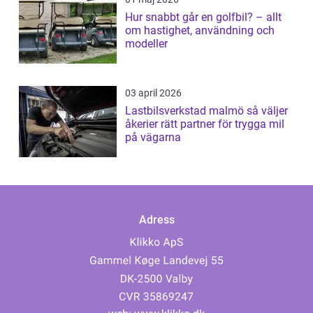
Hur snabbt går en golfbil? – allt
om hastighet, användning och
modeller
03 april 2026
Lastbilsverkstad malmö så väljer
åkerier rätt partner för trygga mil
på vägarna
Adress