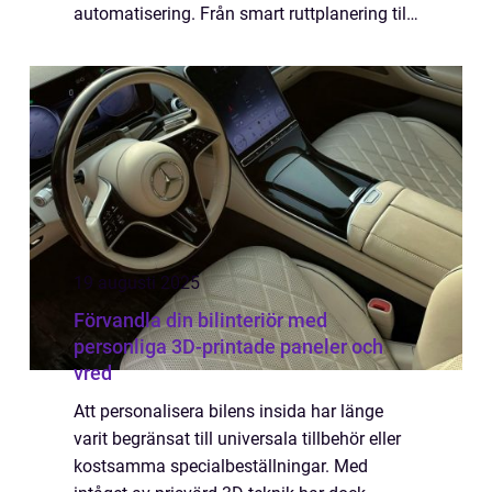
automatisering. Från smart ruttplanering till
prediktivt underhåll blir hela transportkedjan
mer effek...
19 augusti 2025
Förvandla din bilinteriör med
personliga 3D-printade paneler och
vred
Att personalisera bilens insida har länge
varit begränsat till universala tillbehör eller
kostsamma specialbeställningar. Med