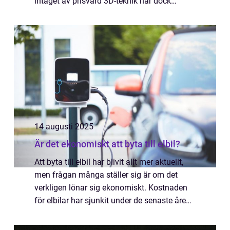
intåget av prisvärd 3D-teknik har dock
spelplanen ändrats helt, vilket ger bilägare...
14 augusti 2025
Är det ekonomiskt att byta till elbil?
Att byta till elbil har blivit allt mer aktuellt,
men frågan många ställer sig är om det
verkligen lönar sig ekonomiskt. Kostnaden
för elbilar har sjunkit under de senaste åren,
samtidigt som bensinpriser och und...