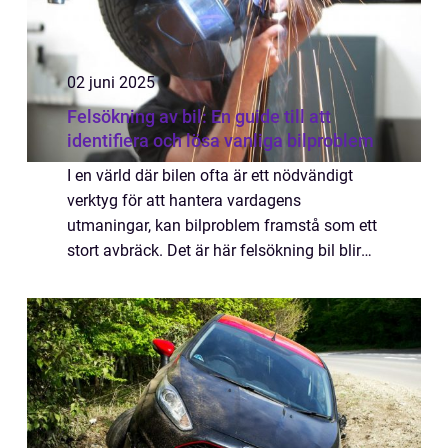
02 juni 2025
Felsökning av bil: En guide till att
identifiera och lösa vanliga bilproblem
I en värld där bilen ofta är ett nödvändigt
verktyg för att hantera vardagens
utmaningar, kan bilproblem framstå som ett
stort avbräck. Det är här felsökning bil blir
ett centralt begrepp. Genom...