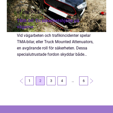
07 maj 2025
TMA-bil: En säkerhetshjälte på
vägarna
Vid vägarbeten och trafikincidenter spelar
TMA-bilar, eller Truck Mounted Attenuators,
en avgörande roll för säkerheten. Dessa
specialutrustade fordon skyddar både
personal och förbipasserande genom att
absorbera krafte...
1
2
3
4
…
6