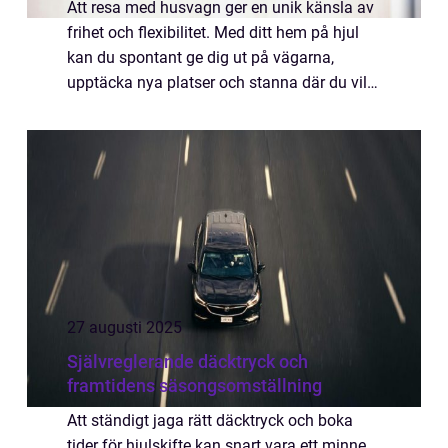
Att resa med husvagn ger en unik känsla av
frihet och flexibilitet. Med ditt hem på hjul
kan du spontant ge dig ut på vägarna,
upptäcka nya platser och stanna där du vill.
Husvagnen erbjuder både komfort och
bekv...
27 augusti 2025
Självreglerande däcktryck och
framtidens säsongsomställning
Att ständigt jaga rätt däcktryck och boka
tider för hjulskifte kan snart vara ett minne