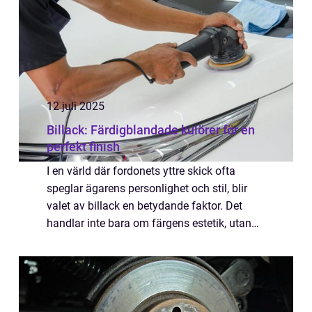
12 juli 2025
Billack: Färdigblandade kulörer för en
perfekt finish
I en värld där fordonets yttre skick ofta
speglar ägarens personlighet och stil, blir
valet av billack en betydande faktor. Det
handlar inte bara om färgens estetik, utan
också om hållbarhet och skydd mot tidens
tand. ...