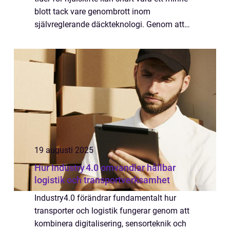
blott tack vare genombrott inom
självreglerande däckteknologi. Genom att
integrera sensorer och interna pumpsystem
kan framtidens d&...
19 augusti 2025
Hur Industry 4.0 omvandlar hållbar
logistik och transportverksamhet
Industry4.0 förändrar fundamentalt hur
transporter och logistik fungerar genom att
kombinera digitalisering, sensorteknik och